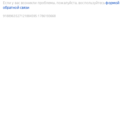
Если у вас возникли проблемы, пожалуйста, воспользуйтесь
формой
обратной связи
9188963527121884595
:
1786193668