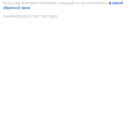
Если у вас возникли проблемы, пожалуйста, воспользуйтесь
формой
обратной связи
9184950085535072289
:
1786133863