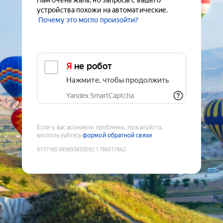
Нам очень жаль, но запросы с вашего
устройства похожи на автоматические.
Почему это могло произойти?
Я не робот
Нажмите, чтобы продолжить
Yandex SmartCaptcha
Если у вас возникли проблемы, пожалуйста,
воспользуйтесь
формой обратной связи
9177165393893833592
:
1786017862