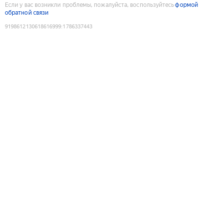
Если у вас возникли проблемы, пожалуйста, воспользуйтесь
формой
обратной связи
9198612130618616999
:
1786337443