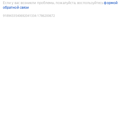
Если у вас возникли проблемы, пожалуйста, воспользуйтесь
формой
обратной связи
9189433540692041334
:
1786200672