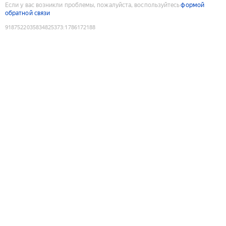
Если у вас возникли проблемы, пожалуйста, воспользуйтесь
формой
обратной связи
9187522035834825373
:
1786172188