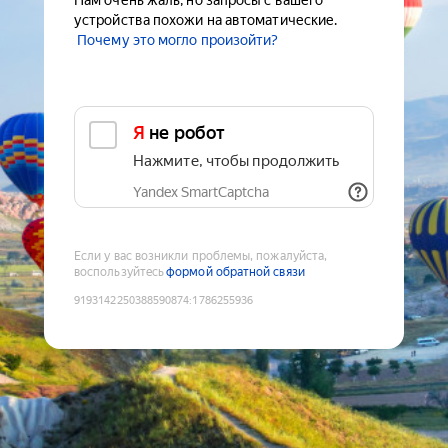
Нам очень жаль, но запросы с вашего
устройства похожи на автоматические.
Почему это могло произойти?
Я не робот
Нажмите, чтобы продолжить
Yandex SmartCaptcha
Если у вас возникли проблемы, пожалуйста,
воспользуйтесь
формой обратной связи
9193142250388590874
:
1786255936