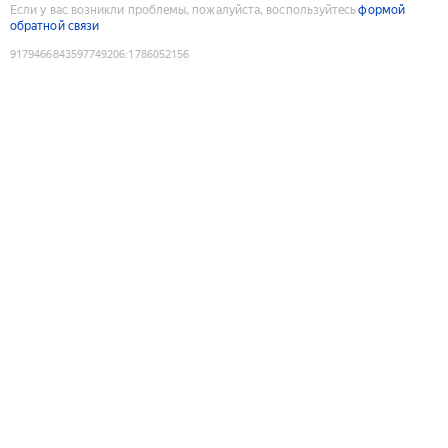
Если у вас возникли проблемы, пожалуйста, воспользуйтесь
формой
обратной связи
9179466843597749206
:
1786052156